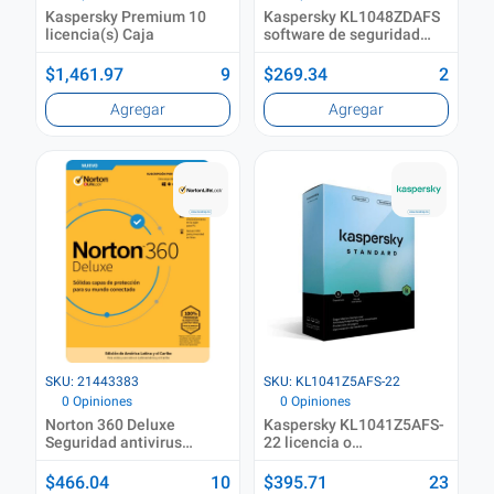
Kaspersky Premium 10
Kaspersky KL1048ZDAFS
licencia(s) Caja
software de seguridad
Seguridad antivirus
Completo 1 licencia(s) 1
$1,461.97
9
$269.34
2
Año(s)
Agregar
Agregar
SKU: 21443383
SKU: KL1041Z5AFS-22
0 Opiniones
0 Opiniones
Norton 360 Deluxe
Kaspersky KL1041Z5AFS-
Seguridad antivirus
22 licencia o
Completo Español 1
actualización de software
licencia(s) 1 Año(s)
1 licencia(s) 1 Año(s)
$466.04
10
$395.71
23