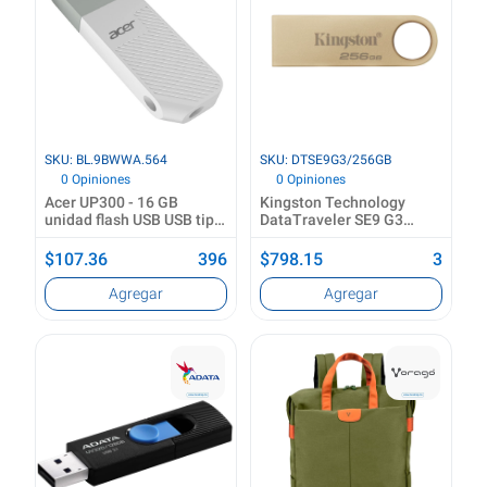
SKU: BL.9BWWA.564
SKU: DTSE9G3/256GB
0 Opiniones
0 Opiniones
Acer UP300 - 16 GB
Kingston Technology
unidad flash USB USB tipo
DataTraveler SE9 G3
A 3.2 Gen 1 (3.1 Gen 1)
unidad flash USB 256 GB
Blanco
USB tipo A 3.2 Gen 1 (3.1
$107.36
396
$798.15
3
Gen 1) Oro
Agregar
Agregar