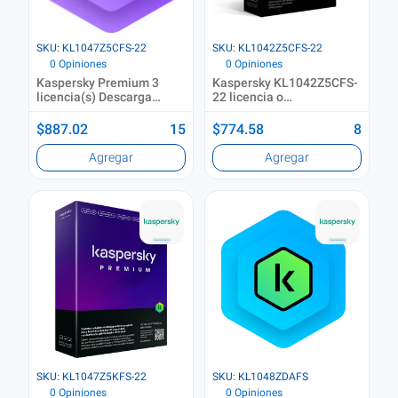
SKU: KL1047Z5CFS-22
SKU: KL1042Z5CFS-22
0 Opiniones
0 Opiniones
Kaspersky Premium 3
Kaspersky KL1042Z5CFS-
licencia(s) Descarga
22 licencia o
electrónica de software
actualización de software
(ESD)
3 licencia(s) 1 Año(s)
$887.02
15
$774.58
8
Agregar
Agregar
SKU: KL1047Z5KFS-22
SKU: KL1048ZDAFS
0 Opiniones
0 Opiniones