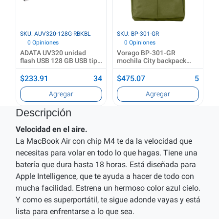
SKU: AUV320-128G-RBKBL
SKU: BP-301-GR
0 Opiniones
0 Opiniones
ADATA UV320 unidad
Vorago BP-301-GR
flash USB 128 GB USB tipo
mochila City backpack
A 3.2 Gen 1 (3.1 Gen 1)
Verde
Negro, Azul
$233.91
34
$475.07
5
Agregar
Agregar
Descripción
Velocidad en el aire.
La MacBook Air con chip M4 te da la velocidad que
necesitas para volar en todo lo que hagas. Tiene una
batería que dura hasta 18 horas. Está diseñada para
Apple Intelligence, que te ayuda a hacer de todo con
mucha facilidad. Estrena un hermoso color azul cielo.
Y como es superportátil, te sigue adonde vayas y está
lista para enfrentarse a lo que sea.