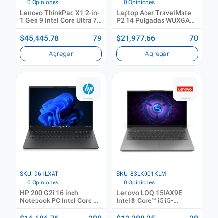
0 Opiniones
0 Opiniones
Lenovo ThinkPad X1 2-in-
Laptop Acer TravelMate
1 Gen 9 Intel Core Ultra 7
P2 14 Pulgadas WUXGA
155U Híbrido (2-en-1)
IPS Intel Core Ultra 5 125H
35.6 cm (14") Pantalla
16 GB RAM 512 GB SSD
$45,445.78
79
$21,977.66
70
táctil WUXGA 16 GB
Gris Acero Windows 11
LPDDR5x-SDRAM 512 GB
Pro
Agregar
Agregar
SSD Wi-Fi 6E (802.11ax)
Windows 11 Pro Español
Gris
SKU: D61LXAT
SKU: 83LK001KLM
0 Opiniones
0 Opiniones
HP 200 G2i 16 inch
Lenovo LOQ 15IAX9E
Notebook PC Intel Core 3
Intel® Core™ i5 i5-
100U Computadora
12450HX Computadora
portátil 40.6 cm (16")
portátil 39.6 cm (15.6")