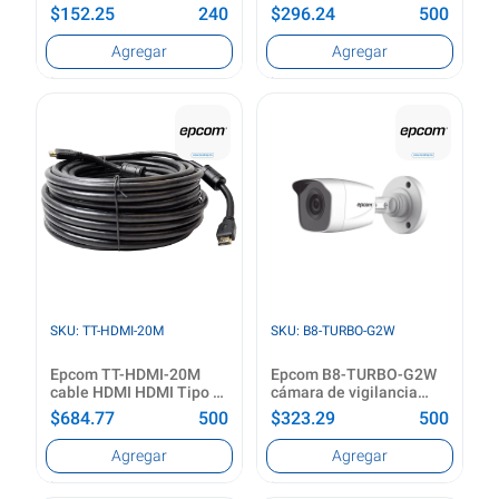
Power Negro
corriente Interior Negro
$152.25
240
$296.24
500
Longitud de cable
Utilizar con
Agregar
Agregar
20 m
Sistema de vigilancia
Conector 1
Tipo de fuente de
BNC/DC Power
alimentación
Conector 2
Interior
BNC/DC Power
Voltaje de entrada
96 - 264 V
Ver producto
Voltaje de salida
12 V
Ver producto
SKU: TT-HDMI-20M
SKU: B8-TURBO-G2W
Epcom TT-HDMI-20M
Epcom B8-TURBO-G2W
cable HDMI HDMI Tipo A
cámara de vigilancia
(Estándar) Negro
Bala (forma) Cámara de
$684.77
500
$323.29
500
seguridad CCTV Interior
y exterior 1920 x 1080
Longitud de cable
Tipo
Agregar
Agregar
Pixeles Techo/pared
20 m
Cámara de seguridad