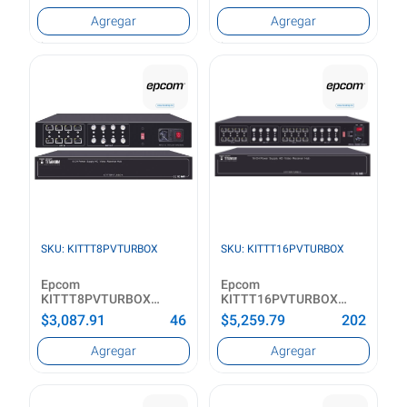
panel solar
Tipo de producto
Color del producto
Agregar
Agregar
Soporte de montaje para
Negro
panel solar
Ver producto
Material principal
Acero galvanizado
Ver producto
SKU: KITTT8PVTURBOX
SKU: KITTT16PVTURBOX
Epcom
Epcom
KITTT8PVTURBOX
KITTT16PVTURBOX
transmisor de señal de
extensor de audio/video
$3,087.91
46
$5,259.79
202
TV VHF TV transmitter
Transmisor y receptor AV
distances up to 200
Negro
Tipo de producto
Tipo
Agregar
Agregar
meters in 4K
VHF TV transmitter
Transmisor y receptor AV
Potencia de transmisión
Máxima resolución