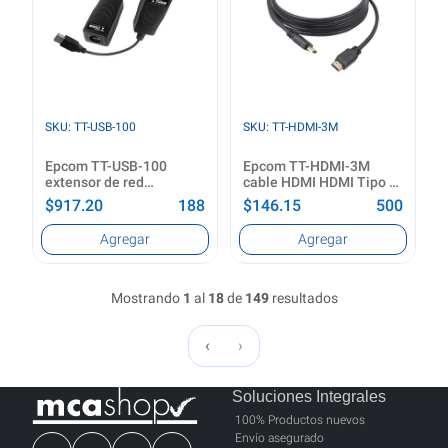
Mini Tower
Color del producto
Color del producto
Blanco
Negro
Ver producto
Ver producto
SKU: TT-USB-100
SKU: TT-HDMI-3M
Epcom TT-USB-100
Epcom TT-HDMI-3M
extensor de red
cable HDMI HDMI Tipo A
Transmisor de red Negro
(Estándar) Negro
$917.20
188
$146.15
500
Tipo
Longitud de cable
Agregar
Agregar
Transmisor de red
3 m
Distancia de
Conector 1
Mostrando
1
al
18
de
149
resultados
transferencia máxima
HDMI Tipo A (Estándar)
50 m
Conector 2
HDMI Tipo A (Estándar)
‹
›
Ver producto
Color del producto
Negro
Soluciones Integrales
Ver producto
100% Productos nuevos
Envío asegurado