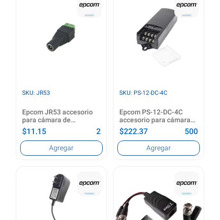
distances up to 200
3840 x 2160 Pixeles
meters in 4K
Tecnología de
conectividad
Ver producto
Alámbrico
Ver producto
SKU: JR53
SKU: PS-12-DC-4C
Epcom JR53 accesorio
Epcom PS-12-DC-4C
para cámara de
accesorio para cámara
seguridad
de seguridad Sistema de
$11.15
2
$222.37
500
alimentación
Color del producto
Tipo
Agregar
Agregar
Negro, Verde
Sistema de alimentación
Colocación compatible
Ver producto
Interior
Color del producto
Negro
Ver producto