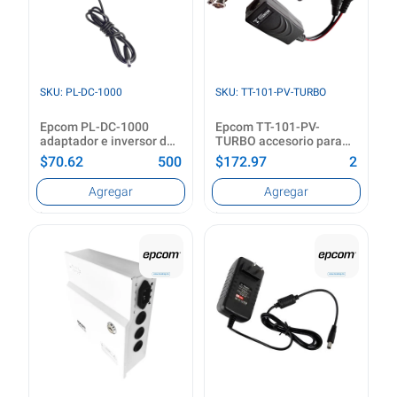
SKU: PL-DC-1000
SKU: TT-101-PV-TURBO
Epcom PL-DC-1000
Epcom TT-101-PV-
adaptador e inversor de
TURBO accesorio para
corriente Interior Negro
cámara de seguridad
$70.62
500
$172.97
2
Utilizar con
Color del producto
Agregar
Agregar
Sistema de vigilancia
Negro
Tipo de fuente de
Ver producto
alimentación
Interior
Voltaje de entrada
96 - 264 V
Frecuencia de entrada
50/60 Hz
Ver producto