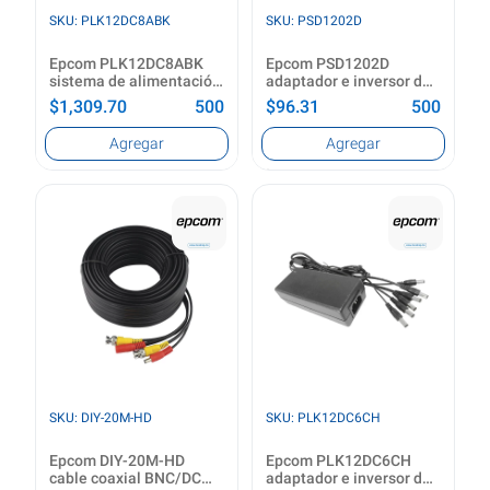
SKU: PLK12DC8ABK
SKU: PSD1202D
Epcom PLK12DC8ABK
Epcom PSD1202D
sistema de alimentación
adaptador e inversor de
ininterrumpida (UPS)
corriente Interior Negro
$1,309.70
500
$96.31
500
120 W
Potencia de salida
Utilizar con
Agregar
Agregar
120 W
Cámara
Voltaje de operación de
Tipo de fuente de
entrada (min)
alimentación
96 V
Interior
Voltaje de operación de
Voltaje de entrada
entrada (máx)
100-240 V
264 V
Frecuencia de entrada
Color del producto
50/60 Hz
Blanco
Ver producto
Ver producto
SKU: DIY-20M-HD
SKU: PLK12DC6CH
Epcom DIY-20M-HD
Epcom PLK12DC6CH
cable coaxial BNC/DC
adaptador e inversor de