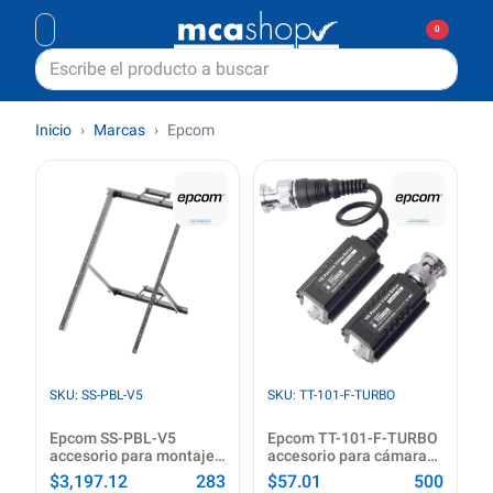
0
Inicio
Marcas
Epcom
SKU: SS-PBL-V5
SKU: TT-101-F-TURBO
Epcom SS-PBL-V5
Epcom TT-101-F-TURBO
accesorio para montaje
accesorio para cámara
de paneles solares
de seguridad
$3,197.12
283
$57.01
500
Soporte de montaje para