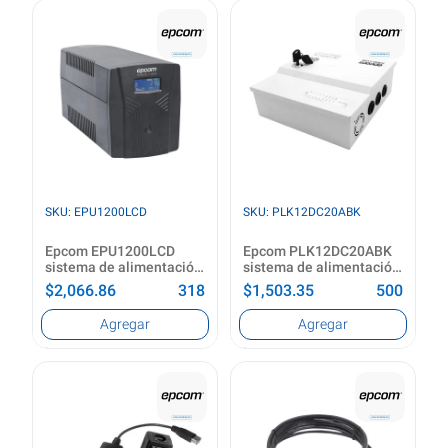
Conector 1
CCTV
HDMI Tipo A (Estándar)
Colocación compatible
Conector 2
Interior y exterior
HDMI Tipo A (Estándar)
Tecnología de
Color del producto
conectividad
Negro
Alámbrico
Factor de forma
Ver producto
Bala (forma)
Ver producto
SKU: EPU1200LCD
SKU: PLK12DC20ABK
Epcom EPU1200LCD
Epcom PLK12DC20ABK
sistema de alimentación
sistema de alimentación
ininterrumpida (UPS) 1.2
ininterrumpida (UPS)
$2,066.86
318
$1,503.35
500
kVA 720 W 6 salidas AC
Capacidad de potencia
Voltaje de operación de
Agregar
Agregar
de salida (VA)
entrada (min)
1.2 kVA
96 V
Potencia de salida
Voltaje de operación de
720 W
entrada (máx)
Factor de forma
264 V