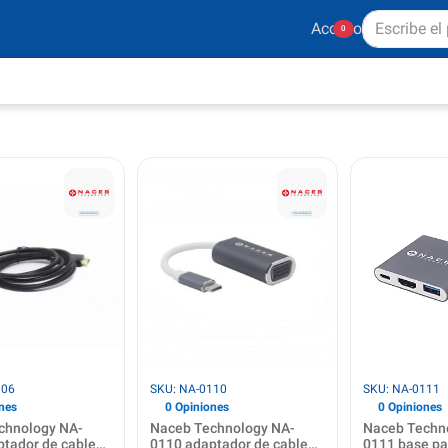
Acceso
0
106
SKU: NA-0110
SKU: NA-0111
nes
0 Opiniones
0 Opiniones
chnology NA-
Naceb Technology NA-
Naceb Techn
ptador de cable
0110 adaptador de cable
0111 base pa