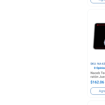
PC
Color del
Negro
Formas de
madre so
ATX
Número de
1
Ve
SKU: NA-6
0 Opinio
Naceb Te
ratón Ju
USB tipo 
$162.06
Utilizar c
Agr
Juego
Interfaz d
USB tipo 