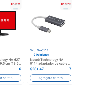
Tipo de asiento
asiento acolchado
roducto
Tipo de respaldo
Correa para el respaldo
Ver producto
SKU: NA-0114
0 Opiniones
ology NA-627
Naceb Technology NA-
9.5 cm (19.5")
0114 adaptador de cable
ixeles HD+
de vídeo USB Tipo C HDMI
16
$281.47
7
Gris, Blanco
a pantalla
Conector 1
r
a carrito
Agregar
a carrito
")
USB Tipo C
 la pantalla
Conector 2
xeles
HDMI
aspecto nativa
Género del conector 1
Macho