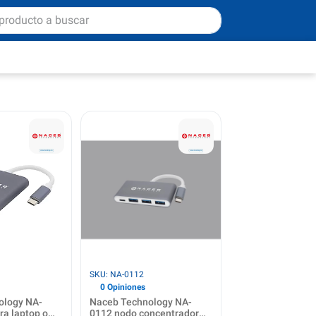
SKU: NA-0112
0 Opiniones
ology NA-
Naceb Technology NA-
ra laptop o
0112 nodo concentrador