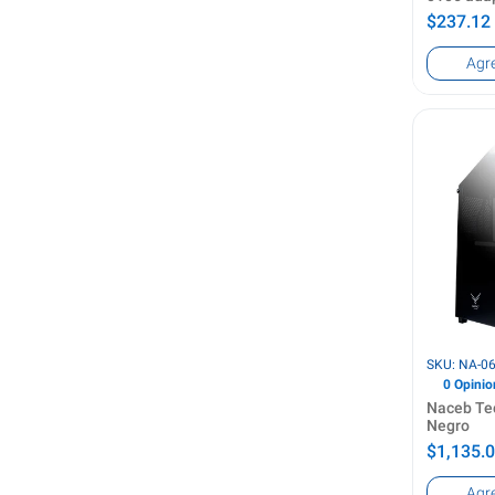
de vídeo 
$237.12
(Estándar
Negro
Longitud 
Agr
1.8 m
Conector
HDMI Tipo
Conector
DisplayPo
Género de
Macho
Ve
SKU: NA-0
0 Opinio
Naceb Te
Negro
$1,135.
Tipo
Agr